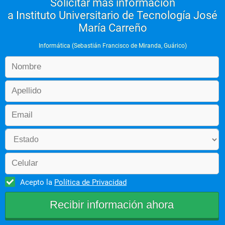
Solicitar más información
a Instituto Universitario de Tecnología José
María Carreño
Informática (Sebastián Francisco de Miranda, Guárico)
Acepto la
Política de Privacidad