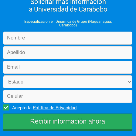
Solicitar más información
a Universidad de Carabobo
Especialización en Dinamica de Grupo (Naguanagua,
Carabobo)
Acepto la
Política de Privacidad