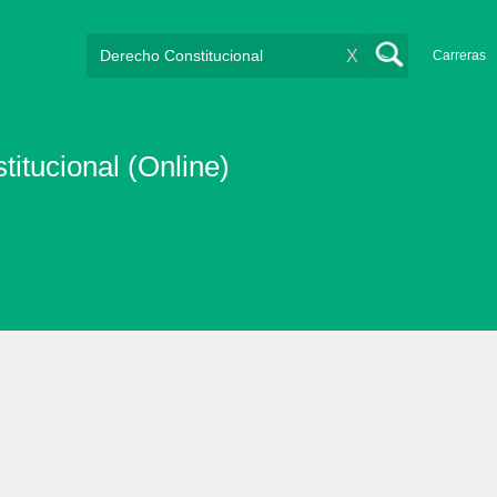
X
Carreras
itucional (Online)