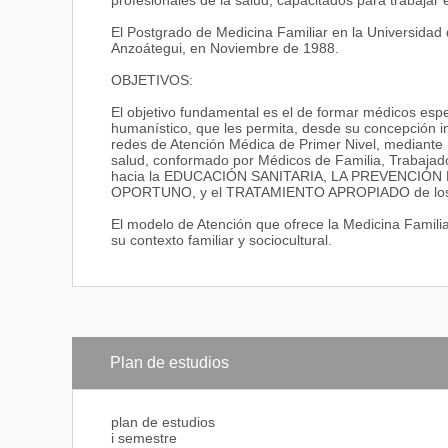
profesionales de la salud, capacitados para trabajar 
El Postgrado de Medicina Familiar en la Universidad 
Anzoátegui, en Noviembre de 1988.
OBJETIVOS:
El objetivo fundamental es el de formar médicos espec
humanístico, que les permita, desde su concepción in
redes de Atención Médica de Primer Nivel, mediante 
salud, conformado por Médicos de Familia, Trabaja
hacia la EDUCACIÓN SANITARIA, LA PREVENCI
OPORTUNO, y el TRATAMIENTO APROPIADO de los pr
El modelo de Atención que ofrece la Medicina Familia
su contexto familiar y sociocultural.
Plan de estudios
plan de estudios
i semestre