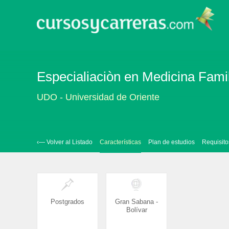
Especialiaciòn en Medicina Famil
UDO - Universidad de Oriente
‹— Volver al Listado
Características
Plan de estudios
Requisito
Postgrados
Gran Sabana -
Bolívar