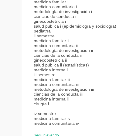
medicina familiar i
medicina comunitaria i
metodología de investigación i
ciencias de conducta i
ginecobstetricia i
salud pública i (epidemiología y sociología)
pediatría
ii semestre
medicina familiar ii
medicina comunitaria ii.
metodología de investigación ii
ciencias de la conducta ii
ginecobstetricia ii
salud pública ii (estadísticas)
medicina interna i
iii semestre
medicina familiar iii
medicina comunitaria iii
metodología de investigación iii
ciencias de la conducta iii
medicina interna ii
cirugía i
iv semestre
medicina familiar iv
medicina comunitaria iv
trabajo especial de grado
salud pública iii (adm.nutr.)
Seguir leyendo