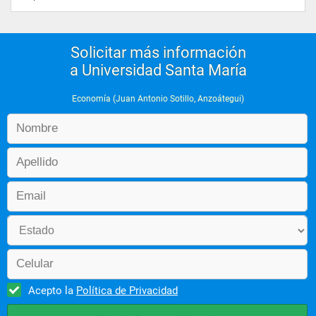
- Economía Internacional l
Solicitar más información
- Finanzas Publicas II
a Universidad Santa María
Economía (Juan Antonio Sotillo, Anzoátegui)
- Historia de las Doctrinas Económicas
- Teoría y Políticas Monetaria II
- Economía Internacional ll
- Desarrollo Económico I
Acepto la
Política de Privacidad