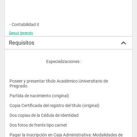
- Contabilidad II
Seguir leyendo
Requisitos
- Fundamentos de la Econ. II
					Especializaciones :
- Estadística I
Poseer y presentar título Académico Universitario de 
- Matemáticas II
Pregrado.
Partida de nacimiento (original)
- Informática Aplicada
Copia Certificada del registro del título (original)
Dos copias de la Cédula de Identidad
Dos fotos de frente tipo carnet
Pagar la Inscripción en Caja Administrativa: Modalidades de 