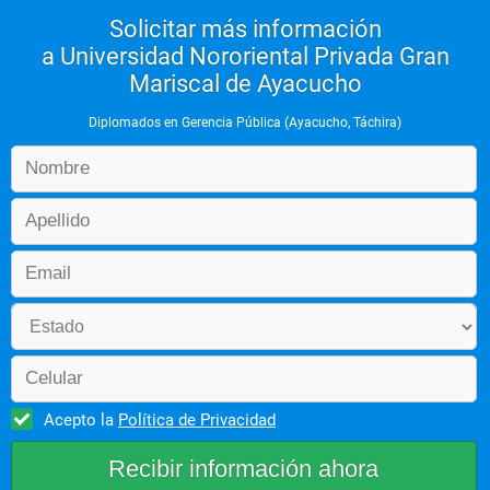
Solicitar más información
a Universidad Nororiental Privada Gran
Mariscal de Ayacucho
Diplomados en Gerencia Pública (Ayacucho, Táchira)
Acepto la
Política de Privacidad