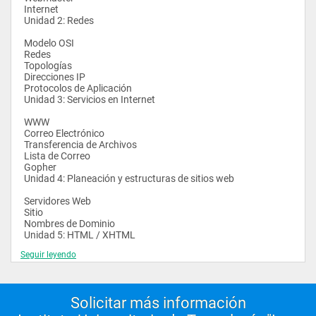
 Internet
 Unidad 2: Redes
 Modelo OSI
 Redes
 Topologías
 Direcciones IP
 Protocolos de Aplicación
 Unidad 3: Servicios en Internet
 WWW
 Correo Electrónico
 Transferencia de Archivos
 Lista de Correo
 Gopher
 Unidad 4: Planeación y estructuras de sitios web
 Servidores Web
 Sitio
 Nombres de Dominio
 Unidad 5: HTML / XHTML
Seguir leyendo
 HTML
 Etiquetas HTML
 Hojas de Estilo (CSS)
 Unidad 6: JavaScript
Solicitar más información
 JavaScript