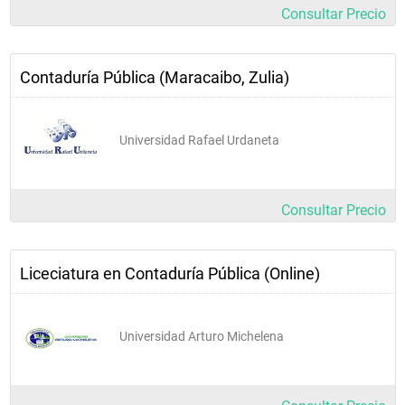
Consultar Precio
prelación: informática i  3
inglés ii 
Contaduría Pública (Maracaibo, Zulia)
prelación: inglés i  2
semestre v
descripción  u.c.
Universidad Rafael Urdaneta
calidad y productividad 
prelación: estadística general  3
Consultar Precio
legislación laboral  3
contabilidad iv 
Liceciatura en Contaduría Pública (Online)
prelación: contabilidad iii  4
electiva i  4
desarrollo sustentable  3
Universidad Arturo Michelena
inglés iii 
prelación: inglés ii  2 