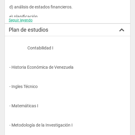
d) análisis de estados financieros.
e) planificación.
Seguir leyendo
f) elaboración de sistemas de contabilidad.
Plan de estudios
g) auditoria.
                    Contabilidad I
Con la plataforma académica obtenida está en condiciones 
para continuar estudios en el nivel de post - grado o 
equivalentes para alcanzar nuevos grados o títulos que 
- Historia Económica de Venezuela
mejoren su capital humano y le permitan una mayor 
calificación profesional.				
- Ingles Técnico
- Matemáticas I
- Metodología de la Investigación I