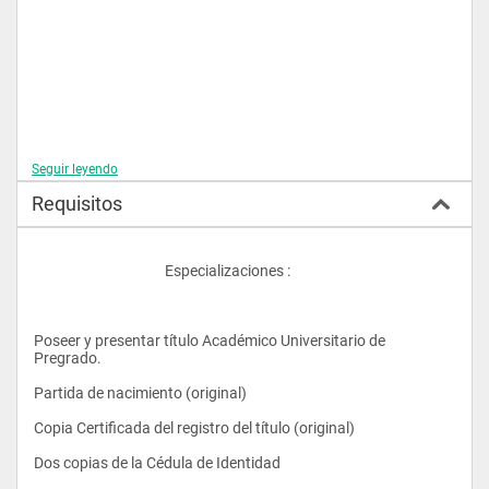
Seguir leyendo
- Contabilidad II
Requisitos
- Microeconomía I
					Especializaciones :
- Informática Aplicada
Poseer y presentar título Académico Universitario de 
Pregrado.
- Derecho Económico
Partida de nacimiento (original)
Copia Certificada del registro del título (original)
- Matemáticas II
Dos copias de la Cédula de Identidad