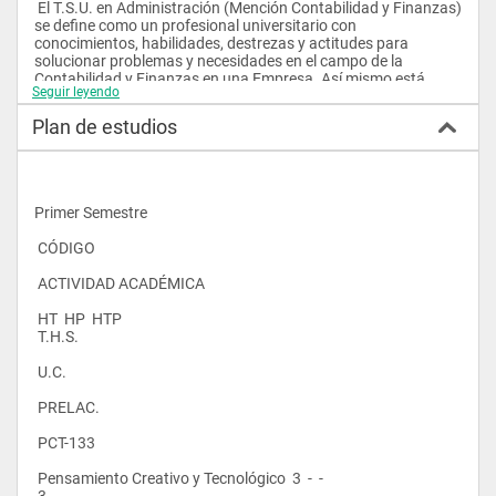
 El T.S.U. en Administración (Mención Contabilidad y Finanzas) 
se define como un profesional universitario con 
conocimientos, habilidades, destrezas y actitudes para 
solucionar problemas y necesidades en el campo de la 
Contabilidad y Finanzas en una Empresa. Así mismo está 
Seguir leyendo
capacitado para analizar, planificar, organizar, ejecutar y 
evaluar sistemas contables y financieros.
Plan de estudios
Primer Semestre
 CÓDIGO
 ACTIVIDAD ACADÉMICA
 HT  HP  HTP 
 T.H.S.
 U.C.
 PRELAC.
 PCT-133
 Pensamiento Creativo y Tecnológico  3  -  - 
 3