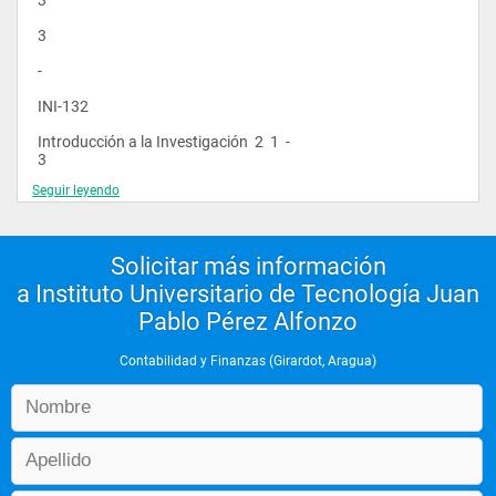
 3
 -
 INI-132
 Introducción a la Investigación  2  1  - 
 3
Seguir leyendo
 2
 -
Solicitar más información
 LEC-132
a Instituto Universitario de Tecnología Juan
 Lenguaje y Comunicación  1  2  - 
Pablo Pérez Alfonzo
 3
 2
Contabilidad y Finanzas (Girardot, Aragua)
 -
 ALG-133
 Algorítmica  3  -  - 
 3