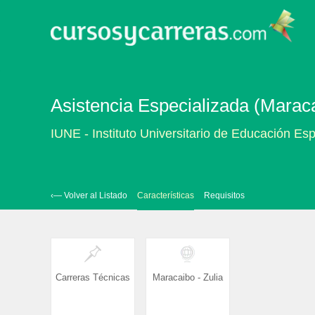
Asistencia Especializada (Maraca
IUNE - Instituto Universitario de Educación Es
‹— Volver al Listado
Características
Requisitos
Carreras Técnicas
Maracaibo - Zulia