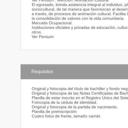
Ver Pensum . Mención: Animación Cultural
El egresado, brinda asistencia integral al individuo,
sociocultural, de tal manera que favorezcan al desarr
a través, de procesos de animación cultural. Facilita 
la consolidación de valores con la vida comunitaria.
Mercado Ocupacional.
Instituciones oficiales y privadas de educación, cult
otros.
Ver Pensum
Requisitos
Original y fotocopia del título de bachiller y fondo n
Original y fotocopia de las Notas Certificadas de Bac
Planilla de estar inscrito en el Registro Único del S
Fotocopia de la cédula de identidad.
Original y fotocopia de la partida de nacimiento.
Planilla de preinscripción.
Cuatro fotos de frente, tamaño carnét.