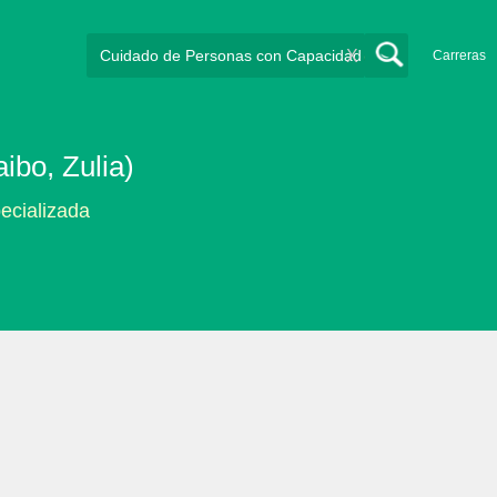
X
Carreras
ibo, Zulia)
pecializada