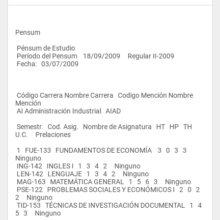
Pensum
 Pénsum de Estudio
 Período del Pensum    18/09/2009     Regular II-2009                    
 Fecha:   03/07/2009                          
 Código Carrera Nombre Carrera   Codigo Mención Nombre 
Mención
 AI Administración Industrial   AIAD  
 Semestr.   Cod. Asig.   Nombre de Asignatura   HT   HP   TH   
U.C.     Prelaciones
 1   FUE-133   FUNDAMENTOS DE ECONOMÍA    3   0   3   3     
Ninguno
 ING-142   INGLES I   1   3   4   2     Ninguno
 LEN-142   LENGUAJE   1   3   4   2     Ninguno
 MAG-163   MATEMÁTICA GENERAL   1   5   6   3     Ninguno
 PSE-122   PROBLEMAS SOCIALES Y ECONÓMICOS I   2   0   2   
2     Ninguno
 TID-153   TÉCNICAS DE INVESTIGACIÓN DOCUMENTAL   1   4   
5   3     Ninguno