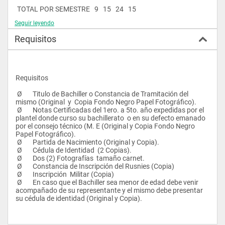
 TOTAL POR SEMESTRE   9   15   24   15      
Seguir leyendo
 2   INA-233   INTRODUCCIÓN A LA ADMINISTRACIÓN   3   0   3   
3     Ninguno
Requisitos
 ING-242   INGLES II   1   3   4   2     ING-142
 MAF-263   MATEMÁTICA FINANCIERA   1   5   6   3     MAG-163
 MIC-243   MICROECONOMÍA   3   1   4   3     FUE-133
 PSE-222   PROBLEMAS SOCIALES Y ECONÓMICOS II   2   0   2   
2     PSE-122          FUE-133
Requisitos
 REH-243   RELACIONES HUMANAS   2   2   4   3     LEN-142
 Ø       Titulo de Bachiller o Constancia de Tramitación del 
 TOTAL POR SEMESTRE   12   11   23   16      
mismo (Original  y  Copia Fondo Negro Papel Fotográfico).
 Ø       Notas Certificadas del 1ero. a 5to. año expedidas por el 
 3   EST-364   ESTADISTICA   2   4   6   4     MAG-163
plantel donde curso su bachillerato  o en su defecto emanado 
 HSI-343   HIGIENE Y SEGURIDAD INDUSTRIAL   3   1   4   3     
por el consejo técnico (M. E (Original y Copia Fondo Negro 
Ninguno
Papel Fotográfico).
 MER-343   MERCADEO   3   1   4   3     PSE-222          MIC-243
 Ø       Partida de Nacimiento (Original y Copia).
 ORM-343   ORGANIZACIÓN Y MÉTODOS   2   2   4   3     INA-233
 Ø       Cédula de Identidad  (2 Copias).
 PLI-343   PLANTAS INDUSTRIALES   3   1   4   3     MIC-243
 Ø       Dos (2) Fotografías  tamaño carnet.
 TRA-333   TRANSPORTE   3   0   3   3     Ninguno
 Ø       Constancia de Inscripción del Rusnies (Copia)
 Ø       Inscripción  Militar (Copia)
 TOTAL POR SEMESTRE   16   9   25   19      
 Ø       En caso que el Bachiller sea menor de edad debe venir 
acompañado de su representante y el mismo debe presentar 
 4   COG-443   CONTABILIDAD GENERAL   3   1   4   3     Ninguno
su cédula de identidad (Original y Copia).
 DIS-443   DISTRIBUCIÓN   3   1   4   3     MER-343          TRA-333
 ETP-433   ÉTICA PROFESIONAL   3   0   3   3     REH-243
 MMA-464   MODELOS MATEMÁTICOS APLICADOS   2   4   6   4     