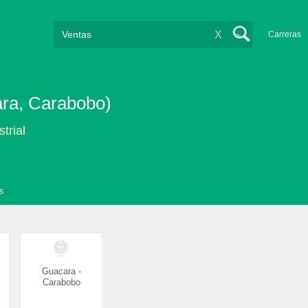
X
Carreras
ara, Carabobo)
trial
s
Guacara -
Carabobo