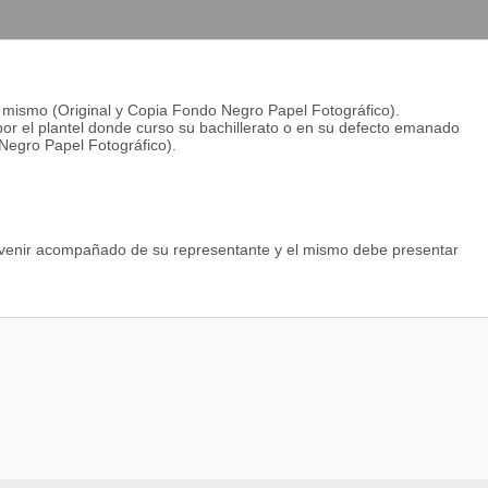
H-243 INA-233
-233
l mismo (Original y Copia Fondo Negro Papel Fotográfico).
por el plantel donde curso su bachillerato o en su defecto emanado
uno
 Negro Papel Fotográfico).
343
 COMERC. 0 2 2 1 INV-343
UC APROBADA
 venir acompañado de su representante y el mismo debe presentar
V-433 RIT-421 TEV-464
3 2 5 4 ORV-433
464 ORA-344
433
obado
00
Z-554