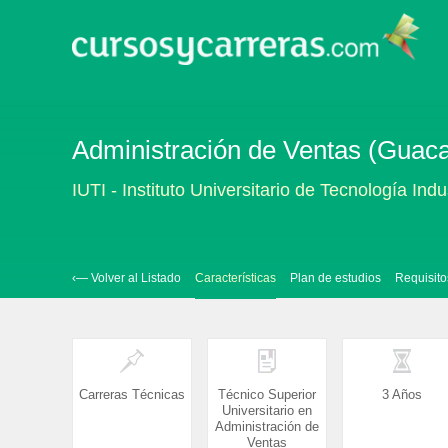
Administración de Ventas (Guac
IUTI - Instituto Universitario de Tecnología Indus
‹— Volver al Listado
Características
Plan de estudios
Requisito
Carreras Técnicas
Técnico Superior
3 Años
Universitario en
Administración de
Ventas