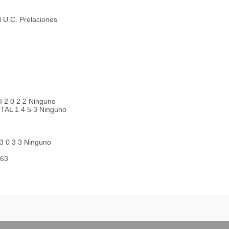
 U.C. Prelaciones
 0 2 2 Ninguno
L 1 4 5 3 Ninguno
 0 3 3 Ninguno
163
2 0 2 2 FUE-133 PSE-122
 0 3 3 INA-233