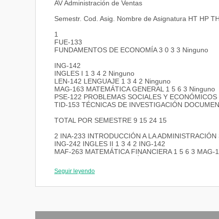
AV Administración de Ventas
Semestr. Cod. Asig. Nombre de Asignatura HT HP TH
1
FUE-133
FUNDAMENTOS DE ECONOMÍA 3 0 3 3 Ninguno
ING-142
INGLES I 1 3 4 2 Ninguno
LEN-142 LENGUAJE 1 3 4 2 Ninguno
MAG-163 MATEMÁTICA GENERAL 1 5 6 3 Ninguno
PSE-122 PROBLEMAS SOCIALES Y ECONÓMICOS I 2
TID-153 TÉCNICAS DE INVESTIGACIÓN DOCUMENTA
TOTAL POR SEMESTRE 9 15 24 15
2 INA-233 INTRODUCCIÓN A LA ADMINISTRACIÓN 3
ING-242 INGLES II 1 3 4 2 ING-142
MAF-263 MATEMÁTICA FINANCIERA 1 5 6 3 MAG-
MIC-243 MICROECONOMÍA 3 1 4 3 FUE-133
PSE-222 PROBLEMAS SOCIALES Y ECONÓMICOS II 
Seguir leyendo
REH-243 RELACIONES HUMANAS 2 2 4 3 LEN-142
TOTAL POR SEMESTRE 12 11 23 16
3 ADP-333 ADMINISTRACIÓN DE LA PRODUCCIÓN 3
EST-364 ESTADISTICA 2 4 6 4 MAG-163