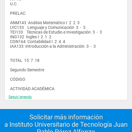
 U.C.
 PRELAC.
 ANM143  Análisis Matemático I  2  2  3  
 LYC133    Lenguaje y Comunicación  3  -  3  
 TEI133    Técnicas de Estudio e Investigación  3  -  3  
 ING132  Ingles I  2  1  2  
 CON164  Contabilidad I  2  4  4  
 IAA133  Introducción a la Administración  3  -  3  
 TOTAL  15  7  18  
 Segundo Semestre
 CÓDIGO
 ACTIVIDAD ACADÉMICA
Seguir leyendo
 HT  HP 
 U.C.
 PRELAC.
Solicitar más información
 MAF233 
a Instituto Universitario de Tecnología Juan
 Matemática Financiera  3  -  3  ANM143
Pablo Pérez Alfonzo
 CON264  Contabilidad II  2  4  4  CON164